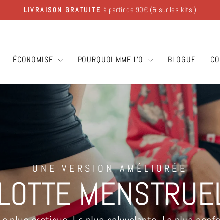
à partir de 90€ (& sur les kits!)
LIVRAISON GRATUITE
Diaporama
Pause
ÉCONOMISE
POURQUOI MME L'O
BLOGUE
CO
UNE VERSION AMÉLIORÉE
LOTTE MENSTRUE