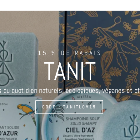
15 % DE RABAIS
TANIT
s du quotidien naturels, écologiques, véganes et ef
CODE : TANITLOV15