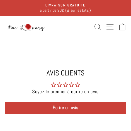
Passer
LIVRAISON GRATUITE
au
à partir de 90€ (& sur les kits!)
Diaporama
contenu
Pause
RECHERCH
NAVIG
P
AVIS CLIENTS
Soyez le premier à écrire un avis
Écrire un avis