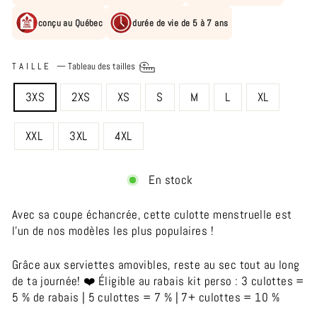
conçu au Québec
durée de vie de 5 à 7 ans
TAILLE
—
Tableau des tailles
3XS
2XS
XS
S
M
L
XL
XXL
3XL
4XL
En stock
Avec sa coupe échancrée, cette culotte menstruelle est
l'un de nos modèles les plus populaires !
Grâce aux serviettes amovibles, reste au sec tout au long
de ta journée! ❤️ Éligible au rabais kit perso : 3 culottes =
5 % de rabais | 5 culottes = 7 % | 7+ culottes = 10 %