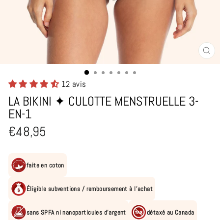
FE
(E
12 avis
LA BIKINI ✦ CULOTTE MENSTRUELLE 3-
EN-1
Prix
€48,95
régulier
faite en coton
Éligible subventions / remboursement à l'achat
sans SPFA ni nanoparticules d'argent
détaxé au Canada