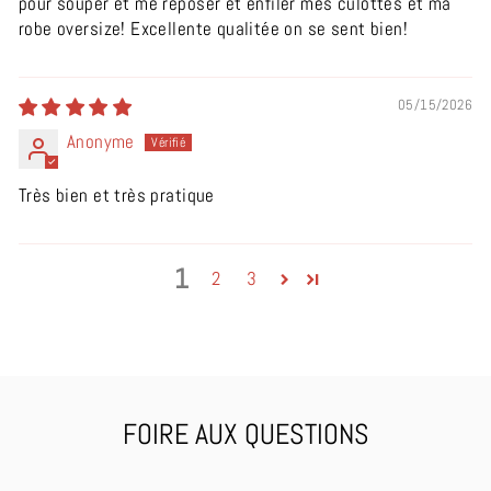
pour souper et me reposer et enfiler mes culottes et ma
robe oversize! Excellente qualitée on se sent bien!
05/15/2026
Anonyme
Très bien et très pratique
1
2
3
FOIRE AUX QUESTIONS