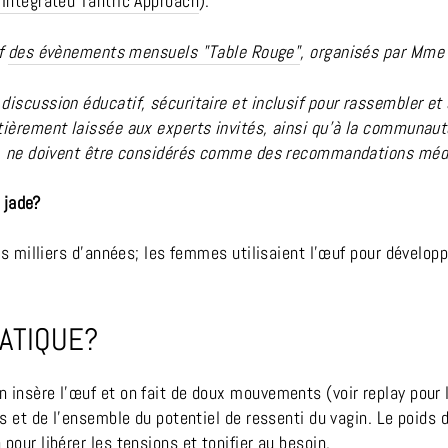
 Integrated Tantric Approach
).
if
des évènements mensuels "Table Rouge"
, organisés par Mme 
discussion éducatif, sécuritaire et inclusif pour rassembler et
tièrement laissée aux experts invités, ainsi qu’à la communaut
as, ne doivent être considérés comme des recommandations méd
 jade?
rs milliers d’années; les femmes utilisaient l’œuf pour développer
ATIQUE?
 insère l’œuf et on fait de doux mouvements (voir replay pour
ps et de l'ensemble du potentiel de ressenti du vagin. Le poids 
n
pour libérer les tensions et tonifier au besoin.