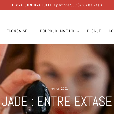
à partir de 90€ (& sur les kits!)
LIVRAISON GRATUITE
Diaporama
Pause
ÉCONOMISE
POURQUOI MME L'O
BLOGUE
CO
24 février, 2021
 JADE : ENTRE EXTASE