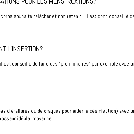
ICATIONS POUR LES MENSTRUATIONS?
 corps souhaite relâcher et non-retenir
- il est donc conseillé d
NT L’INSERTION?
 il est conseillé de faire des "préliminaires" par exemple avec
s d’éraflures ou de craques pour aider la désinfection) avec u
 Grosseur idéale: moyenne.