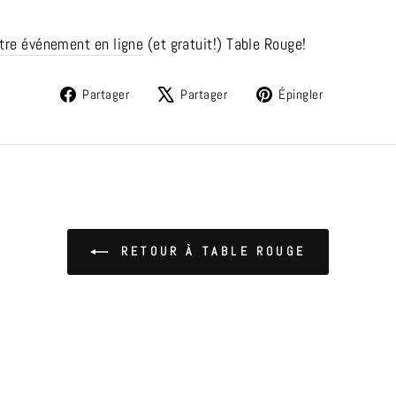
otre événement en ligne
(et gratuit!) Table Rouge!
Partager
Tweeter
Épingler
Partager
Partager
Épingler
sur
sur
sur
Facebook
X
Pinterest
RETOUR À TABLE ROUGE