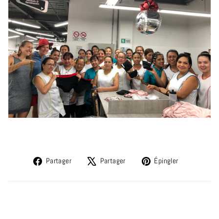
Partager
Tweeter
Épingler
Partager
Partager
Épingler
sur
sur
sur
Facebook
X
Pinterest