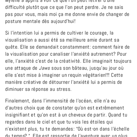
Mylène a appris à voir ce que l’on peut retirer d’une
difficulté plutôt que ce que l’on peut perdre. Je ne sais
pas pour vous, mais moi ça me donne envie de changer de
posture mentale dès aujourd’hui!
Si l’intention lui a permis de cultiver le courage, la
visualisation a aussi été sa meilleure amie durant sa
quête. Elle se demandait constamment: comment faire de
la visualisation pour canaliser l’anxiété autrement? Pour
elle, l’anxiété c'est de la créativité. Elle imaginait toujours
une attaque de
Jaws
sous son bâteau, jusqu’au jour où
elle s’est mise à imaginer un requin végétarien!!! Cette
manière créative de détourner l’anxiété lui a permis de
diminuer sa réponse au stress.
Finalement, dans l’immensité de l’océan, elle n’a eu
d’autres choix que de constater qu’on est extrêmement
insignifiant et qu'on est à un cheveux de partir. Quand tu
regardes dans le ciel et que tu vois les étoiles qui
n’existent plus, tu te demandes: “Où est-on dans l’échelle
du temps? “. Elle est ressortie de l’aventure avec un plus