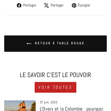
Partager
Tweeter
Épingler
Partager
Partager
Épingler
sur
sur
sur
Facebook
X
Pinterest
RETOUR À TABLE ROUGE
LE SAVOIR C'EST LE POUVOIR
VOIR TOUTES
27 juin, 2023
L'Ovary et la Colombie : pourquoi