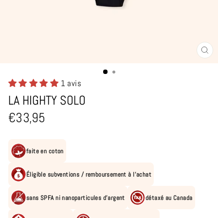
FE
(E
1 avis
LA HIGHTY SOLO
Prix
€33,95
régulier
faite en coton
Éligible subventions / remboursement à l'achat
sans SPFA ni nanoparticules d'argent
détaxé au Canada