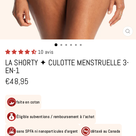
FE
(E
10 avis
LA SHORTY ✦ CULOTTE MENSTRUELLE 3-
EN-1
Prix
€48,95
régulier
faite en coton
Éligible subventions / remboursement à l'achat
sans SPFA ni nanoparticules d'argent
détaxé au Canada