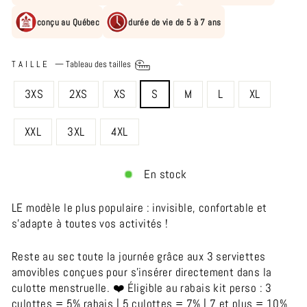
conçu au Québec
durée de vie de 5 à 7 ans
TAILLE
—
Tableau des tailles
3XS
2XS
XS
S
M
L
XL
XXL
3XL
4XL
En stock
LE modèle le plus populaire : invisible, confortable et
s'adapte à toutes vos activités !
Reste au sec toute la journée grâce aux 3 serviettes
amovibles conçues pour s'insérer directement dans la
culotte menstruelle. ❤️ Éligible au rabais kit perso : 3
culottes = 5% rabais | 5 culottes = 7% | 7 et plus = 10%