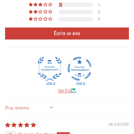
1
0
0
Écrire un avis
100.0
100.0
Vérifié
SORT BY
06/19/2026