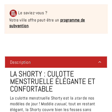
Le saviez-vous ?
Votre ville offre peut-être un
programme de
subvention
.
Liquid error (snippets/image-element line 113): invalid url
input
Description
LA SHORTY : CULOTTE
MENSTRUELLE ÉLÉGANTE ET
CONFORTABLE
La culotte menstruelle Shorty est la
s
tar
de nos
modèles de jour ! Modèle
casual,
tout en restant
élégant, la Shorty couvre bien les fesses sans