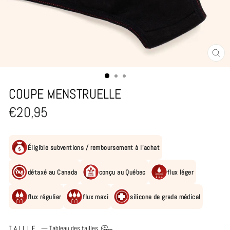
FE
(E
COUPE MENSTRUELLE
Prix
€20,95
régulier
Éligible subventions / remboursement à l'achat
détaxé au Canada
conçu au Québec
flux léger
flux régulier
flux maxi
silicone de grade médical
TAILLE
—
Tableau des tailles