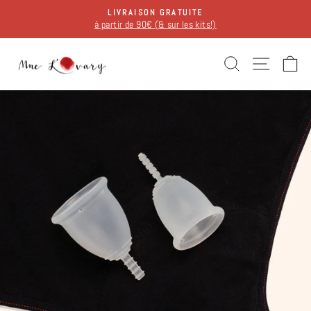
Passer
LIVRAISON GRATUITE
au
à partir de 90€ (& sur les kits!)
Diaporama
contenu
Pause
RECHERCH
NAVIG
P