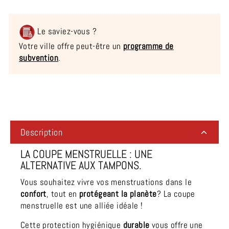
Le saviez-vous ?
Votre ville offre peut-être un
programme de
subvention
.
Liquid error (snippets/image-element line 113): invalid url
input
Description
LA COUPE MENSTRUELLE : UNE
ALTERNATIVE AUX TAMPONS.
Vous souhaitez vivre vos menstruations dans le
confort
, tout en
protégeant la planète
? La coupe
menstruelle est une alliée idéale !
Cette protection hygiénique
durable
vous offre une