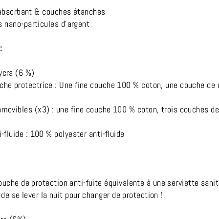
n absorbant & couches étanches
 nano-particules d'argent
r:
ycra (6 %)
he protectrice : Une fine couche 100 % coton, une couche de c
movibles (x3) : une fine couche 100 % coton, trois couches de 
-fluide : 100 % polyester anti-fluide
uche de protection anti-fuite équivalente à une serviette sanit
n de se lever la nuit pour changer de protection !