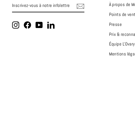
INSCRIVEZ-
S'INSCRIRE
À propos de M
VOUS
À
Points de ven
NOTRE
INFOLETTRE
Instagram
Facebook
YouTube
LinkedIn
Presse
Prix & reconn
Équipe L'Ovary
Mentions léga