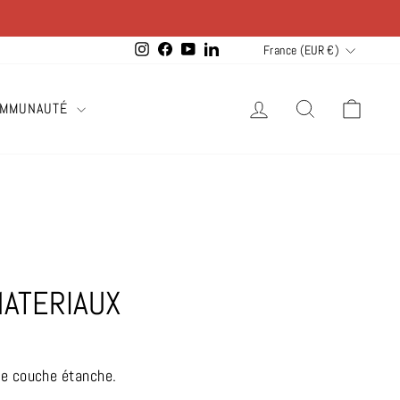
Devise
Instagram
Facebook
YouTube
LinkedIn
France (EUR €)
SE CONNECTER
RECHERCH
PAN
MMUNAUTÉ
ATERIAUX
une couche étanche.