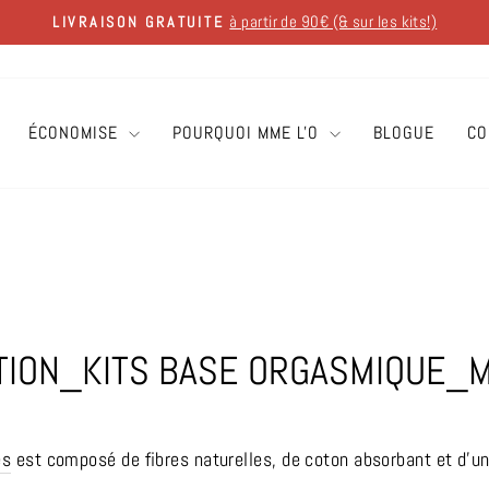
à partir de 90€ (& sur les kits!)
LIVRAISON GRATUITE
Diaporama
Pause
ÉCONOMISE
POURQUOI MME L'O
BLOGUE
CO
TION_KITS BASE ORGASMIQUE_M
es
est composé de fibres naturelles, de coton absorbant et d’