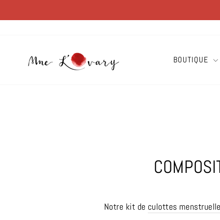
Passer
au
contenu
BOUTIQUE
COMPOSI
Notre kit de
culottes menstruell